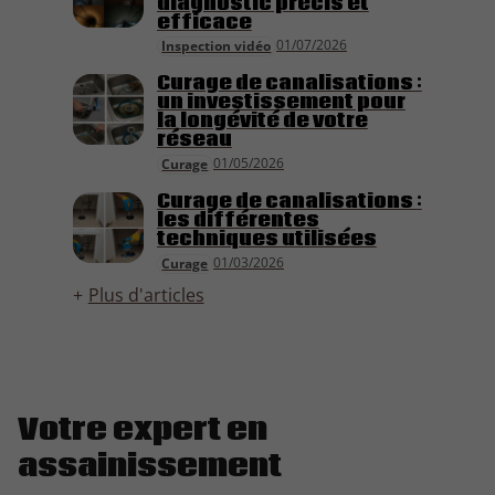
diagnostic précis et
efficace
01/07/2026
Inspection vidéo
Curage de canalisations :
un investissement pour
la longévité de votre
réseau
01/05/2026
Curage
Curage de canalisations :
les différentes
techniques utilisées
01/03/2026
Curage
Plus d'articles
Votre expert en
assainissement