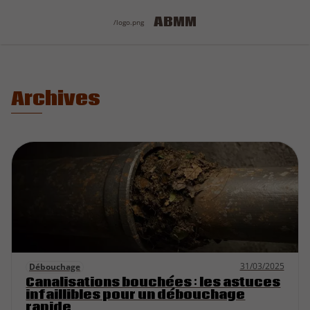
ABMM
/logo.png
Archives
31/03/2025
Débouchage
Canalisations bouchées : les astuces
infaillibles pour un débouchage
rapide