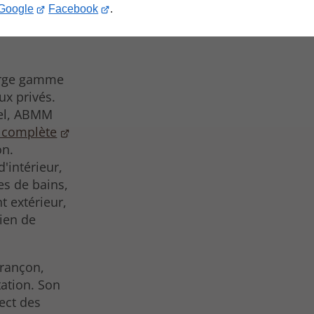
 à
Google
Facebook
.
large gamme
ux privés.
nel, ABMM
n complète
on.
d'intérieur,
les de bains,
 extérieur,
tien de
urançon,
tation. Son
ect des