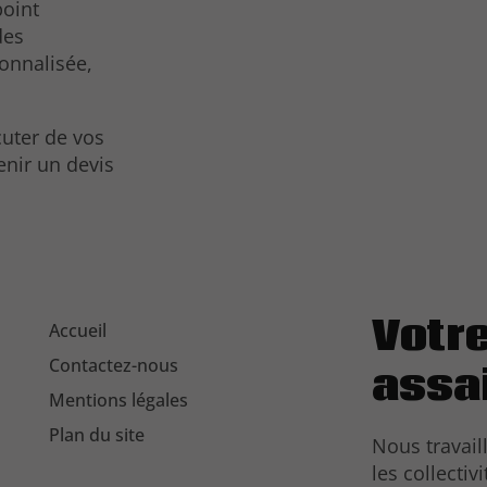
point
des
onnalisée,
uter de vos
enir un devis
Votre
Accueil
Contactez-nous
assa
Mentions légales
Plan du site
Nous travaill
les collectiv