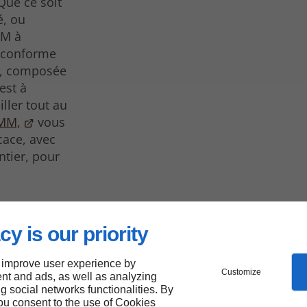
Que ce soit
é, ou
MM à
t conforme
M, composée
est à
iller tout au
MM,
vous
cace, avec
ntier, pour
cy is our priority
posés
 improve user experience by
rise
Customize
nt and ads, as well as analyzing
ng social networks functionalities. By
you consent to the use of Cookies