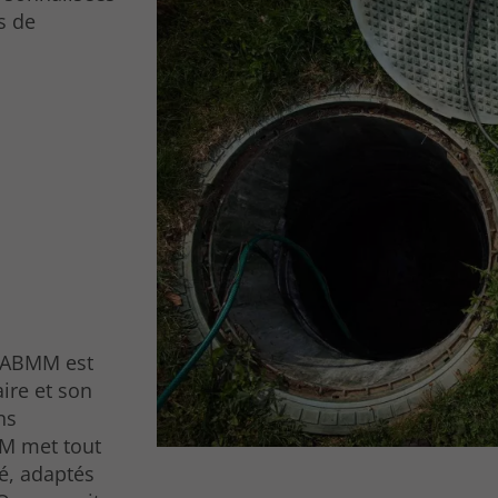
s de
 ABMM est
ire et son
ns
MM met tout
té, adaptés