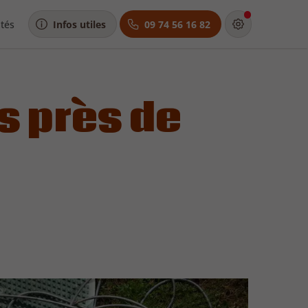
ités
Infos utiles
09 74 56 16 82
s près de