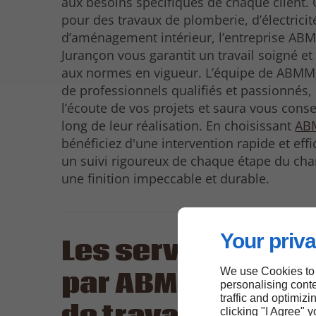
aux besoins spécifiques de chaque client. 
pour des travaux de plomberie, d’électricit
d’aménagement intérieur, l’entreprise AB
Jurançon vous garantit un travail soigné e
aux normes en vigueur. L’équipe de ABM
de professionnels qualifiés et passionnés, 
l’écoute de vos projets et saura vous conse
long de leur réalisation. En choisissant
AB
bénéficiez d'une intervention rapide et effi
un suivi rigoureux de chaque étape du cha
une finition impeccable et durable.
Your priva
Les services pro
We use Cookies to
par ABMM, entrep
personalising conte
traffic and optimizi
clicking "I Agree" 